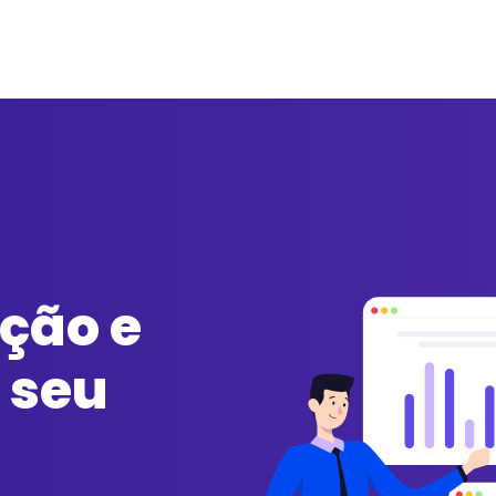
ção e
 seu