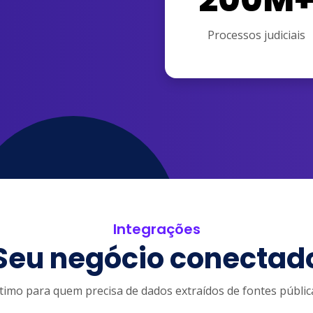
Processos judiciais
Integrações
Seu negócio conectad
timo para quem precisa de dados extraídos de fontes públic