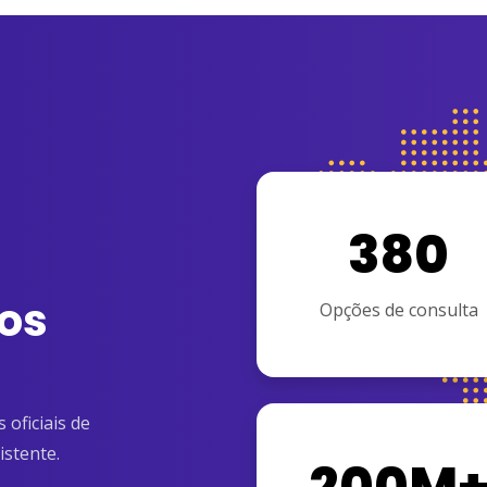
380
os
Opções de consulta
oficiais de
istente.
200M